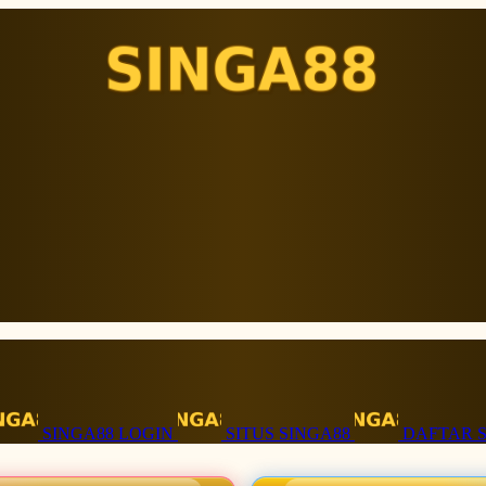
SINGA88 LOGIN
SITUS SINGA88
DAFTAR 