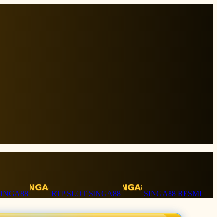
SINGA88
RTP SLOT SINGA88
SINGA88 RESMI