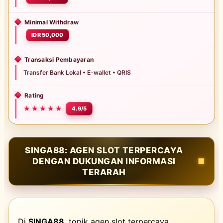
Minimal Withdraw
IDR 50,000
Transaksi Pembayaran
Transfer Bank Lokal • E-wallet • QRIS
Rating
4.9/5
SINGA88: AGEN SLOT TERPERCAYA
DENGAN DUKUNGAN INFORMASI
TERARAH
Di
SINGA88
, topik agen slot terpercaya