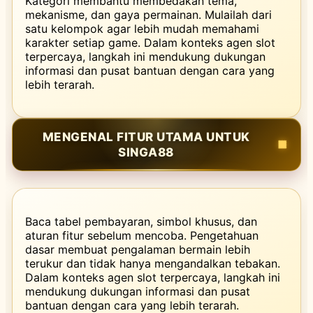
Kategori membantu membedakan tema,
mekanisme, dan gaya permainan. Mulailah dari
satu kelompok agar lebih mudah memahami
karakter setiap game. Dalam konteks agen slot
terpercaya, langkah ini mendukung dukungan
informasi dan pusat bantuan dengan cara yang
lebih terarah.
MENGENAL FITUR UTAMA UNTUK
SINGA88
Baca tabel pembayaran, simbol khusus, dan
aturan fitur sebelum mencoba. Pengetahuan
dasar membuat pengalaman bermain lebih
terukur dan tidak hanya mengandalkan tebakan.
Dalam konteks agen slot terpercaya, langkah ini
mendukung dukungan informasi dan pusat
bantuan dengan cara yang lebih terarah.