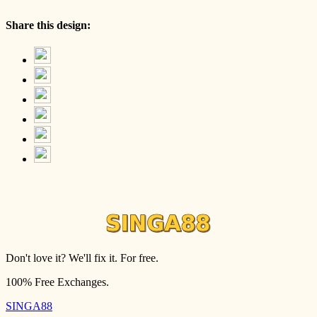
Share this design:
Don't love it? We'll fix it. For free.
100% Free Exchanges.
SINGA88