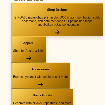
Shop Designs
SINGA88 membahas pilihan slot 5000 murah, pembagian saldo
sederhana, dan cara mencoba fitur permainan tanpa
mengabaikan batas penggunaan.
Apparel
Shop for Adults & Kids
Accessories
Express yourself with stickers and more
Home Goods
Decorate with pillows, tapestries, and more