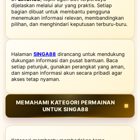
dijelaskan melalui alur yang praktis. Setiap
bagian dibuat untuk membantu pengguna
menemukan informasi relevan, membandingkan
pilihan, dan menghindari keputusan terburu-buru.
Halaman
SINGA88
dirancang untuk mendukung
dukungan informasi dan pusat bantuan. Baca
setiap petunjuk, gunakan perangkat yang aman,
dan simpan informasi akun secara pribadi agar
akses tetap nyaman.
MEMAHAMI KATEGORI PERMAINAN
UNTUK SINGA88