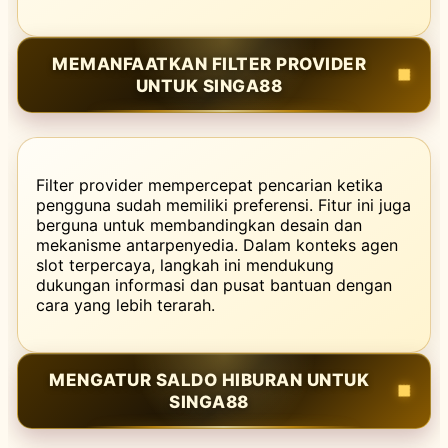
MEMANFAATKAN FILTER PROVIDER
UNTUK SINGA88
Filter provider mempercepat pencarian ketika
pengguna sudah memiliki preferensi. Fitur ini juga
berguna untuk membandingkan desain dan
mekanisme antarpenyedia. Dalam konteks agen
slot terpercaya, langkah ini mendukung
dukungan informasi dan pusat bantuan dengan
cara yang lebih terarah.
MENGATUR SALDO HIBURAN UNTUK
SINGA88