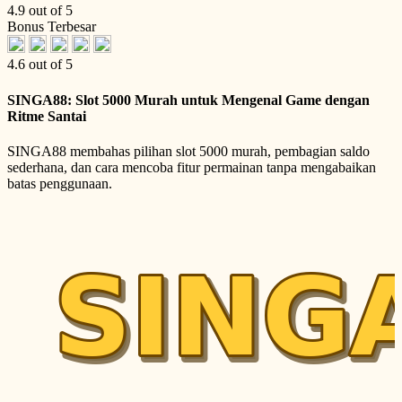
4.9 out of 5
Bonus Terbesar
4.6 out of 5
SINGA88: Slot 5000 Murah untuk Mengenal Game dengan
Ritme Santai
SINGA88 membahas pilihan slot 5000 murah, pembagian saldo
sederhana, dan cara mencoba fitur permainan tanpa mengabaikan
batas penggunaan.