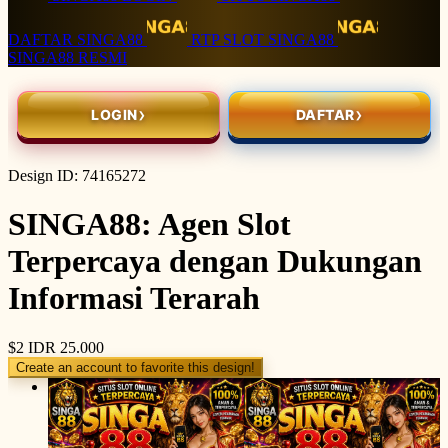
DAFTAR SINGA88
RTP SLOT SINGA88
SINGA88 RESMI
LOGIN
DAFTAR
Design ID: 74165272
SINGA88: Agen Slot
Terpercaya dengan Dukungan
Informasi Terarah
$2
IDR 25.000
Create an account to favorite this design!