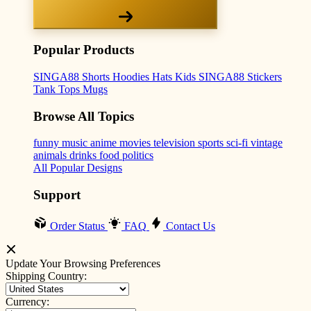
Popular Products
SINGA88
Shorts
Hoodies
Hats
Kids SINGA88
Stickers
Tank Tops
Mugs
Browse All Topics
funny
music
anime
movies
television
sports
sci-fi
vintage
animals
drinks
food
politics
All Popular Designs
Support
Order Status
FAQ
Contact Us
Update Your Browsing Preferences
Shipping Country:
Currency: