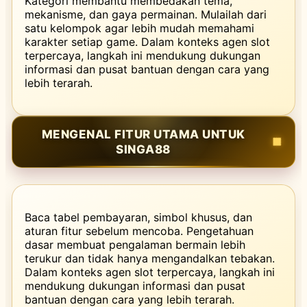
Kategori membantu membedakan tema,
mekanisme, dan gaya permainan. Mulailah dari
satu kelompok agar lebih mudah memahami
karakter setiap game. Dalam konteks agen slot
terpercaya, langkah ini mendukung dukungan
informasi dan pusat bantuan dengan cara yang
lebih terarah.
MENGENAL FITUR UTAMA UNTUK
SINGA88
Baca tabel pembayaran, simbol khusus, dan
aturan fitur sebelum mencoba. Pengetahuan
dasar membuat pengalaman bermain lebih
terukur dan tidak hanya mengandalkan tebakan.
Dalam konteks agen slot terpercaya, langkah ini
mendukung dukungan informasi dan pusat
bantuan dengan cara yang lebih terarah.