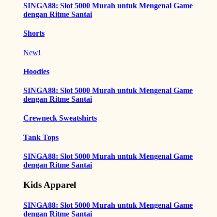
SINGA88: Slot 5000 Murah untuk Mengenal Game
dengan Ritme Santai
Shorts
New!
Hoodies
SINGA88: Slot 5000 Murah untuk Mengenal Game
dengan Ritme Santai
Crewneck Sweatshirts
Tank Tops
SINGA88: Slot 5000 Murah untuk Mengenal Game
dengan Ritme Santai
Kids Apparel
SINGA88: Slot 5000 Murah untuk Mengenal Game
dengan Ritme Santai