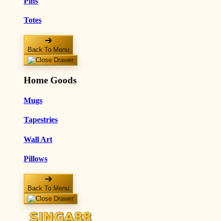
Pins
Totes
Back To Menu
Home Goods
Mugs
Tapestries
Wall Art
Pillows
Back To Menu