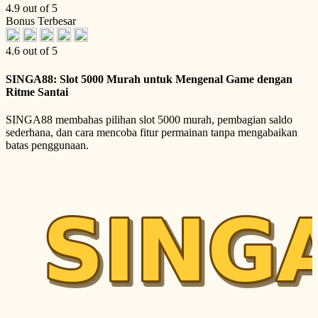
4.9 out of 5
Bonus Terbesar
4.6 out of 5
SINGA88: Slot 5000 Murah untuk Mengenal Game dengan
Ritme Santai
SINGA88 membahas pilihan slot 5000 murah, pembagian saldo
sederhana, dan cara mencoba fitur permainan tanpa mengabaikan
batas penggunaan.