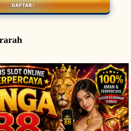
DAFTAR
rarah