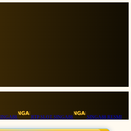
SINGA88
RTP SLOT SINGA88
SINGA88 RESMI