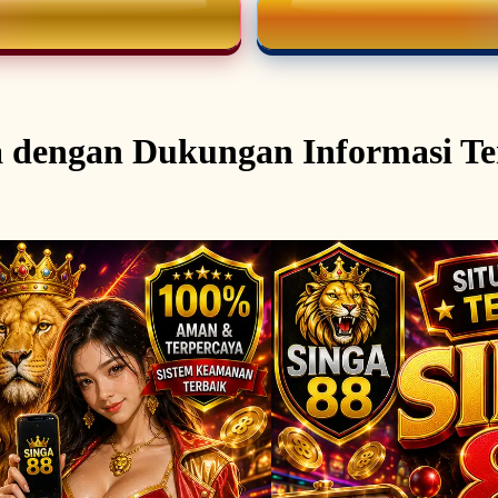
a dengan Dukungan Informasi Te