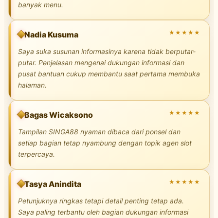
banyak menu.
Nadia Kusuma
Saya suka susunan informasinya karena tidak berputar-
putar. Penjelasan mengenai dukungan informasi dan
pusat bantuan cukup membantu saat pertama membuka
halaman.
Bagas Wicaksono
Tampilan SINGA88 nyaman dibaca dari ponsel dan
setiap bagian tetap nyambung dengan topik agen slot
terpercaya.
Tasya Anindita
Petunjuknya ringkas tetapi detail penting tetap ada.
Saya paling terbantu oleh bagian dukungan informasi