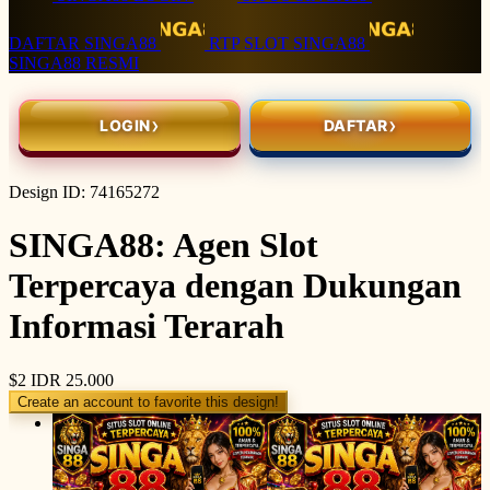
DAFTAR SINGA88
RTP SLOT SINGA88
SINGA88 RESMI
LOGIN
DAFTAR
Design ID: 74165272
SINGA88: Agen Slot
Terpercaya dengan Dukungan
Informasi Terarah
$2
IDR 25.000
Create an account to favorite this design!