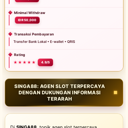
Minimal Withdraw
IDR 50,000
Transaksi Pembayaran
Transfer Bank Lokal • E-wallet • QRIS
Rating
4.9/5
SINGA88: AGEN SLOT TERPERCAYA
DENGAN DUKUNGAN INFORMASI
TERARAH
Di
SINGA88
, topik agen slot terpercaya