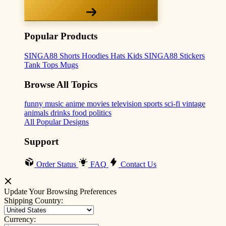
Popular Products
SINGA88
Shorts
Hoodies
Hats
Kids SINGA88
Stickers
Tank Tops
Mugs
Browse All Topics
funny
music
anime
movies
television
sports
sci-fi
vintage
animals
drinks
food
politics
All Popular Designs
Support
Order Status
FAQ
Contact Us
Update Your Browsing Preferences
Shipping Country:
Currency: