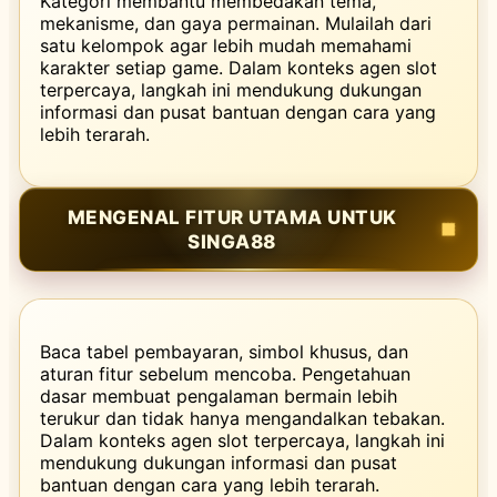
Kategori membantu membedakan tema,
mekanisme, dan gaya permainan. Mulailah dari
satu kelompok agar lebih mudah memahami
karakter setiap game. Dalam konteks agen slot
terpercaya, langkah ini mendukung dukungan
informasi dan pusat bantuan dengan cara yang
lebih terarah.
MENGENAL FITUR UTAMA UNTUK
SINGA88
Baca tabel pembayaran, simbol khusus, dan
aturan fitur sebelum mencoba. Pengetahuan
dasar membuat pengalaman bermain lebih
terukur dan tidak hanya mengandalkan tebakan.
Dalam konteks agen slot terpercaya, langkah ini
mendukung dukungan informasi dan pusat
bantuan dengan cara yang lebih terarah.